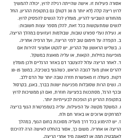
אסורה פעילות זו. אישה שהייתה רגילה לרוץ, יכולה להמשיך
לרוץ ריצה קלה (לא יותר מ 30 דקות) גם בתקופת ההריון. החל
מהחודש השביעי להריון, מומלץ לכל הנשים להפסיק לרוץ.
לנשים שמתעקשות בכל זאת, להלן מספר עצות חשובות:
א. נעילת נעלי ספורט טובות, שבולמות זעזועים במהלך הריצה.
ב. הקפדה על חימום טוב לפני הריצה, ועל הרפיה אחריה.
ג. בשליש הראשון של ההריון, יש לנקוט אמצעי זהירות אם
מופיעות בחילות, הקאות, או עליה מואצת במשקל.
ד. לאחר הריצה עלול להצטבר דם באזור הרגליים ולכן מומלץ
להרים אותן מעל לגובה הראש, כשהגוף בשכיבה, במשך 10-15
דקות. פעולה זו מאפשרת חזרה טובה יותר של הדם ללב.
ה. נשים הרות שסובלות מפגיעות ישנות בברך, באגן, בקרסול
ובכף הרגל, מסתכנות בפציעה חוזרת, ואם הן ממשיכות לרוץ
בתקופת ההריון הן הופכות לבעייתיות יותר.
ו. המשקל מקשה על הפעילות. עליה בטמפרטורת הגוף בריצה
למרחקים ארוכים או באזור חם ולח.
ז. יש להימנע בכל דרך מעליה מסוכנת בחום הגוף, במהלך
הריצה או אחריה. משום כך, אסור בהחלט לאישה הרה להיכנס
לאמבטיה חמה או לסאונה מיד אחרי הריצה.