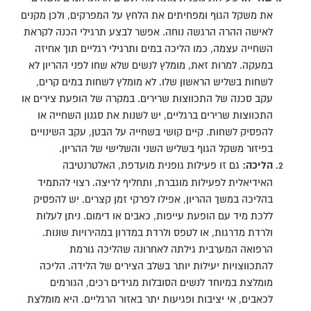
את משקל הגוף ומפחיתים את הלחץ על המפרקים, ולכן מקנים
לאישה ההרה הרגשה נוחה. אפשר לבצע תרגילי הכנה לקראת
השחייה עצמה, כמו הליכה במים ותרגילי רגליים תוך אחיזה
במעקה. למרות זאת, מומלץ לנשים שלא שחו לפני ההריון לא
לשחות בשליש הראשון שלו. לא מומלץ לשחות במים קרים,
עקב סכנה של התכווצות שרירים. במקרה של הופעת צירים או
התכווצות שרירים ברגליים, יש לשנות את סגנון השחייה או
להפסיק לשחות. קיים קושי בשחייה על הבטן, עקב השינויים
בפיזור משקל הגוף בשליש השני והשלישי של ההריון.
הליכה:
גם זו פעילות גופנית מועדפת, האלטרנטיבה
האידיאלית לפעילות מוגברת, ותחליף לריצה. רצוי להתמיד
בהליכה במשך ההריון, אפילו לפרקי זמן קצרים. יש להפסיק
ללכת מיד עם הופעת עייפות, כאבים או דימום. ניתן לעלות
ולרדת מדרגות, או לטפס ולרדת במדרון במהירויות שונות.
הרפואה המערבית גילתה לאחרונה שהליכה גורמת
להתכווצויות יעילות יותר בשלב הצירים של הלידה. הליכה
מומלצת במיוחד לנשים הסובלות מגידים רכים, הגורמים
לכאבים, אי יציבות ופגיעות יתר באזור הרגליים. היא מומלצת