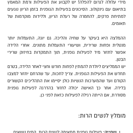
מידי עלולה לגרום להפלה! יש לקבוע את הפעילות ורמת המאמץ
בתיאום עם גינקולוג. הסיכונים בפעילות הגופנית בזמן הריון נוגעים
למתיחת פרקים, להחמרה של רעלת הריון, וללידות מוקדמות של
תאומים.
ההמלצה היא בעיקר על שחיה והליכה. גם יוגה, התעמלות יותר
מנטלית ופחות שרירית, ושיעורי התעמלות מתונים. אחרי הלידה
אפשר לחזור מיד לפעילות גופנית, תוך התמקדות בחיזוק שרירי
הבטן.
יש הממליצים ליולדת להמתין לפחות חודש וחצי לאחר הלידה, בטרם
תחדש את הפעילות הגופנית. צריך לחכות, עד שהרחם יחזור למצבו
הקודם ועד שהמערכות הנשיות כולן יסיימו את התהליכים הקשורים
בלידה. אחר כך האישה יכולה לחזור בהדרגה לפעילות גופנית
מסודרת, אם הייתה רגילה לפעילות כזאת לפני כן.
מומלץ לנשים הרות:
שחייה:
פעילות גופנית מתאימה לנשים הרות. המים נושאים