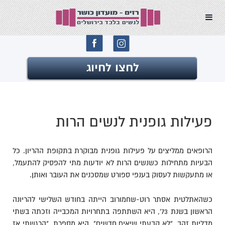
לחצו לחיוג
פעילות גופנית לנשים הרות
הרופאים ממליצים על פעילות גופנית מבוקרת בתקופת ההריון. כל
הבעיות מתחילות כשנשים הרות לא יודעות מתי להפסיק להתעמל,
או מתעקשות לעסוק בענפי ספורט שמסכנים את העובר ואותן.
כשהאתלטית אסתר רוט-שחמורוב הייתה בחודש השלישי להריונה
הראשון בשנת 73', היא השתתפה בתחרויות המכבייה וזכתה בשתי
מדליות זהב. "לא קבעתי שיאים חדשים", היא מספרת, "הרגשתי אז