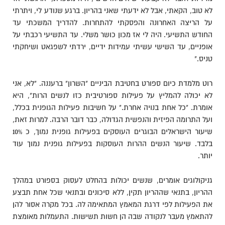
לא טוב, הקאתי, אבל לא ידעתי שאני בהריון. ברגע שנודע לי, ויתרתי
על הריצה האחרונה והפסקתי להתחרות. להדריך המשכתי עד
החודש התשיעי. היה לי אז מכון כושר משלי. עד התשיעי רכבתי על
אופניים, עד השישי עשיתי עמידות ידיים, ירדתי לשפגאט ושיחקתי
טניס."
רוט מלמדת כיום ספורט בחטיבת הביניים "השרון" ברעננה. "לא, אני
לא יכולה להמליץ על פעילות ספורטיבית כזו לנשים הרות", היא
אומרת. "כל אחת בנויה אחרת." על חשיבות פעילות הגופנית בכלל,
ועל התרומה הפיזית והנפשית הגדולה, כבר דובר הרבה. למרות זאת,
שיעור הישראלים הבוגרים העוסקים בפעילות גופנית נמוך, כ 10%
בלבד. שיעור הנשים ההרות העוסקות בפעילות גופנית נמוך עוד
יותר.
גניקולוגים אומרים, שנשים יכולות בהחלט לעסוק בספורט במהלך
ההריון, בתנאי שההריון תקין, ללא סיכונים ובתנאי שכל אחת תבצע
את הפעילות לפי דרגת המאמץ המתאימה לה. בכל מקרה אסור להן
להתאמץ מעבר לנקודה שבה הן חשות תשישות. התעמלות מאומצת